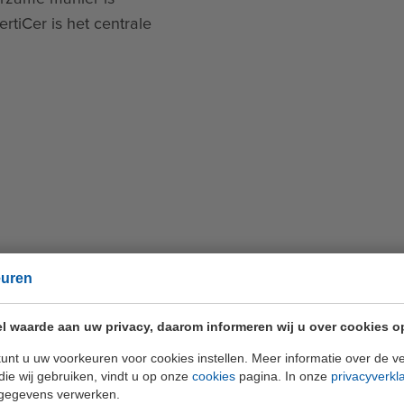
tiCer is het centrale
 kennis
euren
l waarde aan uw privacy, daarom informeren wij u over cookies o
unt u uw voorkeuren voor cookies instellen. Meer informatie over de ve
die wij gebruiken, vindt u op onze
cookies
pagina. In onze
privacyverkl
gegevens verwerken.
01 mei 2026