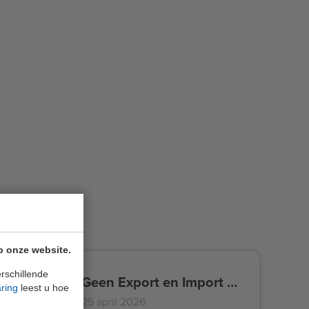
p onze website.
rschillende
Wijziging functionaliteit cancellation statement
Geen Export en Import mogelijk naar Oostenrijk (E-Control) voor Groen Gas en Waterstof vanaf 28 april 18:00 uur (CEST)
aring
leest u hoe
25 april 2026