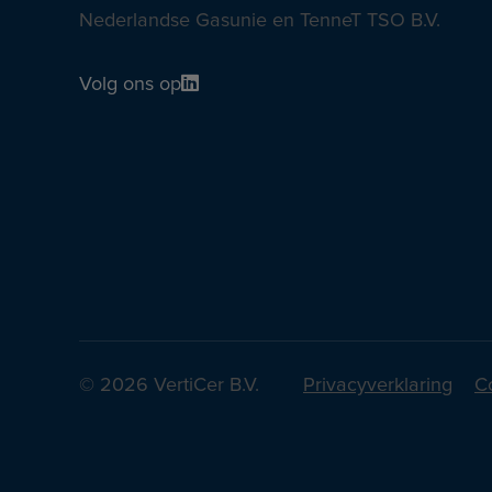
Nederlandse Gasunie en TenneT TSO B.V.
Volg ons op
© 2026 VertiCer B.V.
Privacyverklaring
C