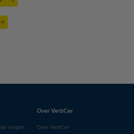
Over VertiCer
lde vragen
Over VertiCer