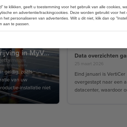
" te klikken, geeft u toestemming voor het gebruik van alle cookies, 
Op 18 februari 2026 he
lytische en advertentie/trackingcookies. Deze worden gebruikt voor het
VertiCer een rondvraag
 het personaliseren van advertenties. Wilt u dit niet, klik dan op "Inst
gedaan onder zijn
n aan te passen.
deelnemers over een
voornemen om te stop
met de afgifte van
Introductie verlengknop inschrijving in MyVertiCer
cancellation statements
25 maart 2026
ar geldig, zoals
Eind januari is VertiCer
ratie van uw
overgestapt naar een 
roductie-installatie niet
datacenter, waardoor 
ijving eenvoudig
rapportages opnieuw
gemaakt moesten word
Hierdoor konden we tijd
geen nieuwe data