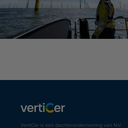
VertiCer is een dochteronderneming van N.V.