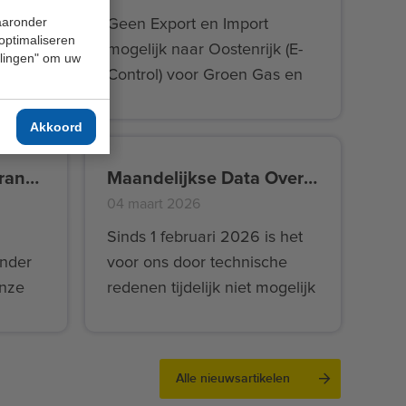
waaronder
eft
Geen Export en Import
 optimaliseren
mogelijk naar Oostenrijk (E-
ellingen" om uw
Control) voor Groen Gas en
Waterstof vanaf 28 april
pen
18:00 uur (CEST)
Akkoord
.
Data overzichten garanties van oorsprong weer beschikbaar per april 2026
Maandelijkse Data Overzichten tijdelijk niet beschikbaar
04 maart 2026
Sinds 1 februari 2026 is het
ander
voor ons door technische
onze
redenen tijdelijk niet mogelijk
om onze Data Overzichten
en.
op te maken en te
elijk
publiceren. De verwachting is
Alle nieuwsartikelen
dat dit weer mogelijk is vanaf