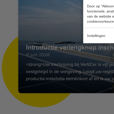
Door op "Akkoord
functionele, ana
van de website en
cookievoorkeure
Instellingen
11 juni 2026
<strong>Uw inschrijving bij VertiCer is vijf ja
vastgelegd in de wetgeving. Loopt uw regist
productie-installatie binnenkort af en is uw p
gewijzigd? Dan kunt u binnenkort uw inschr
verlengen</strong>