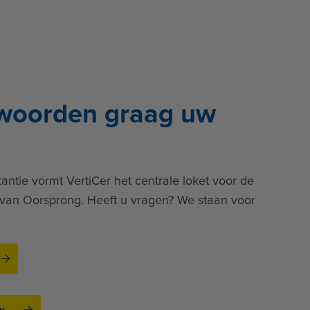
april 2026.
6.
ge
woorden graag uw
nze
tantie vormt VertiCer het centrale loket voor de
s van Oorsprong. Heeft u vragen? We staan voor
p