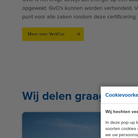
opgewekt. GvO’s kunnen worden verhandeld. Ver
punt voor alle zaken rondom deze certificering.
Meer over VertiCer
Wij delen graag onze
Cookievoork
Wij hechten vee
In deze pop-up k
soorten cookies 
we uw persoons