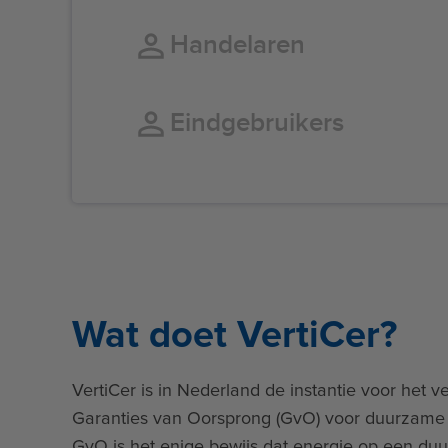
Handelaren
Eindgebruikers
Wat doet VertiCer?
VertiCer is in Nederland de instantie voor het v
Garanties van Oorsprong (GvO) voor duurzame 
GvO is het enige bewijs dat energie op een du