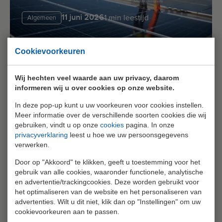
11 juni 2026
1 min leestijd
Algemeen
Cookievoorkeuren
Introductie verlengknop inschrijving in MyVertiCer
Wij hechten veel waarde aan uw privacy, daarom
<strong>Uw inschrijving bij VertiCer is vijf jaar
informeren wij u over cookies op onze website.
geldig, zoals vastgelegd in de wetgeving.
In deze pop-up kunt u uw voorkeuren voor cookies instellen.
Loopt uw registratie van uw productie-
Meer informatie over de verschillende soorten cookies die wij
installatie binnenkort af en is uw productie-
gebruiken, vindt u op onze
cookies
pagina. In onze
Verder lezen
privacyverklaring
leest u hoe we uw persoonsgegevens
installatie niet gewijzigd? Dan kunt u
verwerken.
binnenkort uw inschrijving eenvoudig
Door op "Akkoord" te klikken, geeft u toestemming voor het
verlengen</strong>
gebruik van alle cookies, waaronder functionele, analytische
en advertentie/trackingcookies. Deze worden gebruikt voor
het optimaliseren van de website en het personaliseren van
advertenties. Wilt u dit niet, klik dan op "Instellingen" om uw
cookievoorkeuren aan te passen.