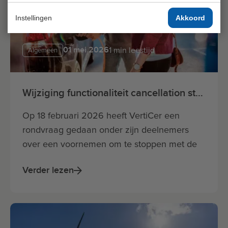
Instellingen
Akkoord
01 mei 2026
1 min leestijd
Algemeen
Wijziging functionaliteit cancellation statement
Op 18 februari 2026 heeft VertiCer een
rondvraag gedaan onder zijn deelnemers
over een voornemen om te stoppen met de
afgifte van cancellation statements.
Verder lezen