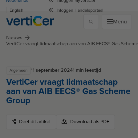
Nederlands
Inloggen MyVertiCer
English
Inloggen Handelsportaal
Menu
Nieuws
VertiCer vraagt lidmaatschap aan van AIB EECS® Gas Schem
11 september 2024
1 min leestijd
Algemeen
VertiCer vraagt lidmaatschap
aan van AIB EECS® Gas Scheme
Group
Deel dit artikel
Download als PDF