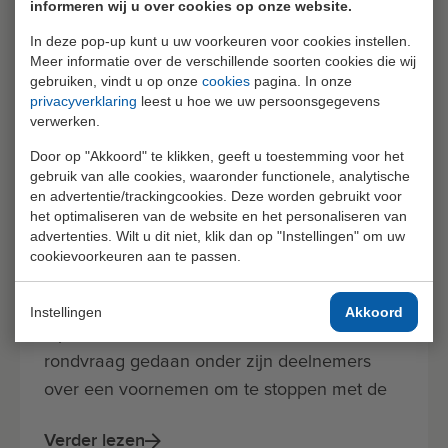
informeren wij u over cookies op onze website.
In deze pop-up kunt u uw voorkeuren voor cookies instellen.
Meer informatie over de verschillende soorten cookies die wij
gebruiken, vindt u op onze
cookies
pagina. In onze
privacyverklaring
leest u hoe we uw persoonsgegevens
verwerken.
Door op "Akkoord" te klikken, geeft u toestemming voor het
gebruik van alle cookies, waaronder functionele, analytische
en advertentie/trackingcookies. Deze worden gebruikt voor
01 mei 2026
1 min leestijd
Algemeen
het optimaliseren van de website en het personaliseren van
advertenties. Wilt u dit niet, klik dan op "Instellingen" om uw
cookievoorkeuren aan te passen.
Wijziging functionaliteit cancellation statement
Instellingen
Akkoord
Op 18 februari 2026 heeft VertiCer een
rondvraag gedaan onder zijn deelnemers
over een voornemen om te stoppen met de
afgifte van cancellation statements.
Verder lezen